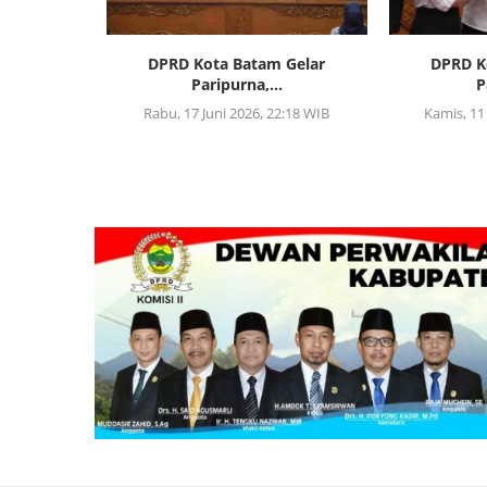
asi Wajib
DPRD Kota Batam Gelar
DPRD K
Paripurna,...
P
10:31 WIB
Rabu, 17 Juni 2026, 22:18 WIB
Kamis, 11