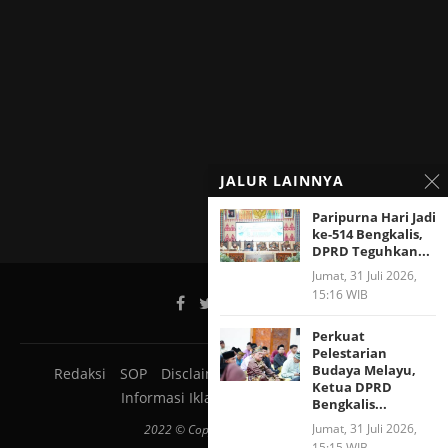
JALUR LAINNYA
Paripurna Hari Jadi
ke-514 Bengkalis,
DPRD Teguhkan...
Jumat, 31 Juli 2026,
15:16 WIB
Perkuat
Pelestarian
Budaya Melayu,
Redaksi
SOP
Disclaimer
Pedoman Media Siber
Ketua DPRD
Informasi Iklan
Tentang Kami
Bengkalis...
Jumat, 31 Juli 2026,
2022 © Copyright JALURNEWS
15:15 WIB