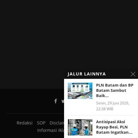
JALUR LAINNYA
PLN Batam dan BP
Batam Sambut
Baik...
Senin, 29 Juni 2026,
22:38 WIB
Antisipasi Aksi
Redaksi
SOP
Disclaimer
Pedoman Media Siber
Rayap Besi, PLN
Informasi Iklan
Tentang Kami
Batam Ingatkan...