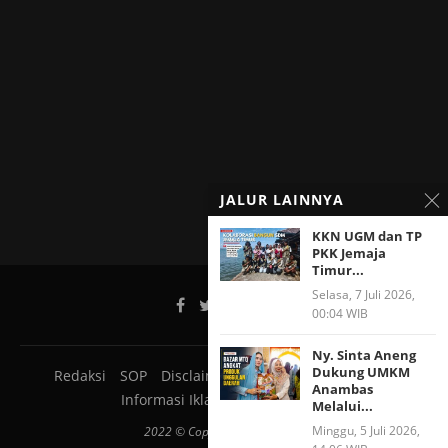
JALUR LAINNYA
KKN UGM dan TP
PKK Jemaja
Timur...
Selasa, 7 Juli 2026,
00:04 WIB
Ny. Sinta Aneng
Dukung UMKM
Redaksi
SOP
Disclaimer
Pedoman Media Siber
Anambas
Informasi Iklan
Tentang Kami
Melalui...
Minggu, 5 Juli 2026,
2022 © Copyright JALURNEWS