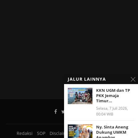
JALUR LAINNYA
KKN UGM dan TP
PKK Jemaja
Timur...
Selasa, 7 Juli 2026,
00:04 WIB
Ny. Sinta Aneng
Dukung UMKM
Redaksi
SOP
Disclaimer
Pedoman Media Siber
Anambas