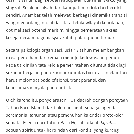
Usia 18 tahun bagi sebuah kabupaten bukanlah waktu yang
singkat. Sejak berpisah dari kabupaten induk dan berdiri
sendiri, Anambas telah melewati berbagai dinamika transisi
yang menantang, mulai dari tata kelola wilayah kepulauan,
optimalisasi potensi maritim, hingga pemerataan akses
kesejahteraan bagi masyarakat di pulau-pulau terluar.
Secara psikologis organisasi, usia 18 tahun melambangkan
masa peralihan dari remaja menuju kedewasaan penuh.
Pada titik inilah tata kelola pemerintahan dituntut tidak lagi
sekadar berjalan pada koridor rutinitas birokrasi, melainkan
harus melompat pada efisiensi, transparansi, dan
keberpihakan nyata pada publik.
Oleh karena itu, penyelarasan HUT daerah dengan perayaan
Tahun Baru Islam tidak boleh berhenti sebagai agenda
seremonial tahunan atau pemenuhan kalender protokoler
semata. Esensi dari Tahun Baru Hijriah adalah
hijrah
—
sebuah spirit untuk berpindah dari kondisi yang kurang